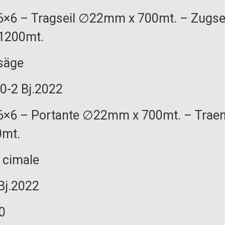
6×6 – Tragseil ∅22mm x 700mt. – Zugs
1200mt.
säge
0-2 Bj.2022
6×6 – Portante ∅22mm x 700mt. – Trae
0mt.
 cimale
 Bj.2022
0