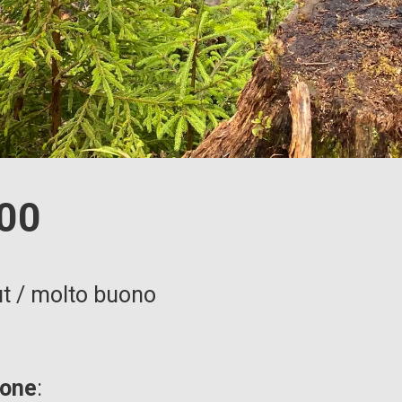
00
t / molto buono
ione
: