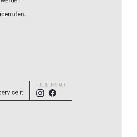
 werden.*
iderrufen.
FOLGE UNS AUF
ervice.it