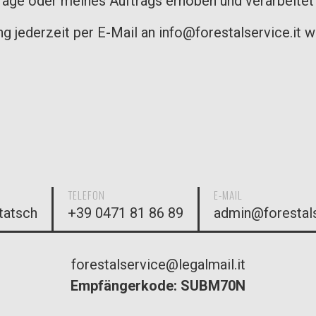
age oder meines Auftrags erhoben und verarbeitet
ng jederzeit per E-Mail an info@forestalservice.it w
TELEFON
E-MAIL
tatsch
+39 0471 81 86 89
admin@forestals
forestalservice@legalmail.it
Empfängerkode: SUBM70N