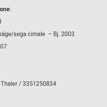
ione
:
3
äge/sega cimale – Bj. 2003
007
 Thaler / 3351250834