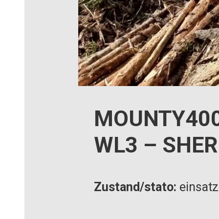
MOUNTY400
WL3 – SHE
Zustand/stato:
einsatzb